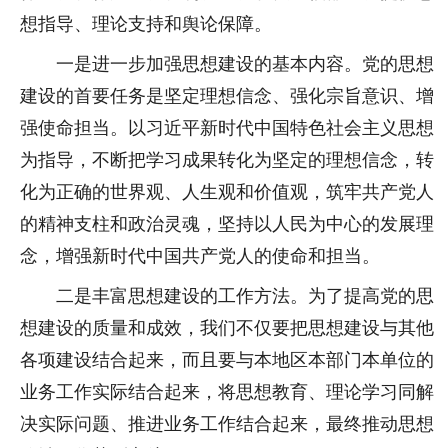
想指导、理论支持和舆论保障。
一是进一步加强思想建设的基本内容。党的思想
建设的首要任务是坚定理想信念、强化宗旨意识、增
强使命担当。以习近平新时代中国特色社会主义思想
为指导，不断把学习成果转化为坚定的理想信念，转
化为正确的世界观、人生观和价值观，筑牢共产党人
的精神支柱和政治灵魂，坚持以人民为中心的发展理
念，增强新时代中国共产党人的使命和担当。
二是丰富思想建设的工作方法。为了提高党的思
想建设的质量和成效，我们不仅要把思想建设与其他
各项建设结合起来，而且要与本地区本部门本单位的
业务工作实际结合起来，将思想教育、理论学习同解
决实际问题、推进业务工作结合起来，最终推动思想