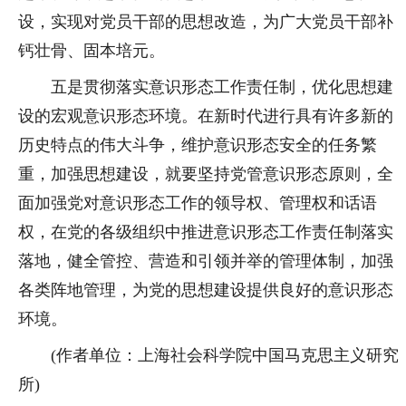
设，实现对党员干部的思想改造，为广大党员干部补
钙壮骨、固本培元。
五是贯彻落实意识形态工作责任制，优化思想建
设的宏观意识形态环境。在新时代进行具有许多新的
历史特点的伟大斗争，维护意识形态安全的任务繁
重，加强思想建设，就要坚持党管意识形态原则，全
面加强党对意识形态工作的领导权、管理权和话语
权，在党的各级组织中推进意识形态工作责任制落实
落地，健全管控、营造和引领并举的管理体制，加强
各类阵地管理，为党的思想建设提供良好的意识形态
环境。
(作者单位：上海社会科学院中国马克思主义研究
所)