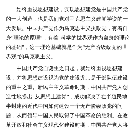
始终重视思想建设，实现思想建党是中国共产党
的一大创造，也是我们党对马克思主义建党学说的一
大发展。中国共产党作为马克思主义执政党，有着自
身“理论的原理”，有着“科学的世界观作为自身的理论
的基础”，这一理论基础就是作为“无产阶级政党的世
界观”的马克思主义。
中国共产党自诞生之日起，就始终重视思想建
设，并将思想建设视为党的建设尤其是干部队伍建设
的重中之重。新民主主义革命时期，中国共产党人创
造性地提出“从思想上建党”，成功解决了在半殖民地
半封建的近代中国如何建设一个无产阶级政党的问
题，从而领导中国人民取得了中国革命的胜利。在改
革开放和社会主义现代化建设时期，中国共产党人将